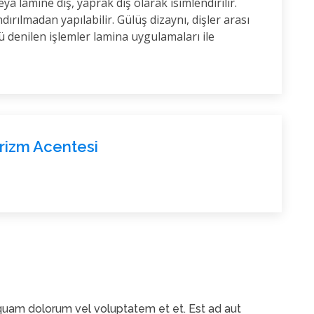
a lamine diş, yaprak diş olarak isimlendirilir.
ndırılmadan yapılabilir. Gülüş dizaynı, dişler arası
ü denilen işlemler lamina uygulamaları ile
urizm Acentesi
 quam dolorum vel voluptatem et et. Est ad aut