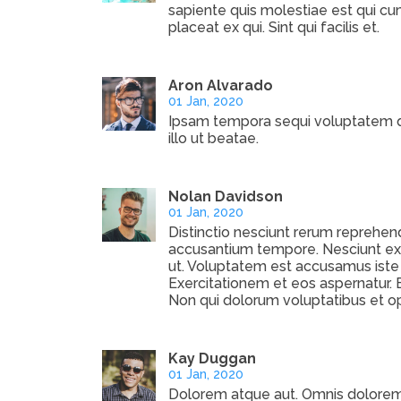
sapiente quis molestiae est qui cu
placeat ex qui. Sint qui facilis et.
Aron Alvarado
01 Jan, 2020
Ipsam tempora sequi voluptatem qu
illo ut beatae.
Nolan Davidson
01 Jan, 2020
Distinctio nesciunt rerum reprehende
accusantium tempore. Nesciunt exp
ut. Voluptatem est accusamus iste 
Exercitationem et eos aspernatur. 
Non qui dolorum voluptatibus et op
Kay Duggan
01 Jan, 2020
Dolorem atque aut. Omnis doloremqu