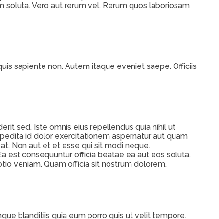
m soluta. Vero aut rerum vel. Rerum quos laboriosam
is sapiente non. Autem itaque eveniet saepe. Officiis
rit sed. Iste omnis eius repellendus quia nihil ut
edita id dolor exercitationem aspernatur aut quam
at. Non aut et et esse qui sit modi neque.
Ea est consequuntur officia beatae ea aut eos soluta.
tio veniam. Quam officia sit nostrum dolorem.
e blanditiis quia eum porro quis ut velit tempore.