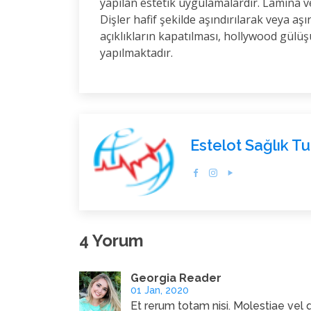
yapılan estetik uygulamalardır. Lamina vey
Dişler hafif şekilde aşındırılarak veya aşı
açıklıkların kapatılması, hollywood gülüş
yapılmaktadır.
Estelot Sağlık T
4 Yorum
Georgia Reader
01 Jan, 2020
Et rerum totam nisi. Molestiae vel