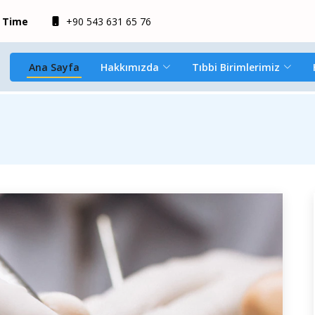
y Time
+90 543 631 65 76
Ana Sayfa
Hakkımızda
Tıbbi Birimlerimiz