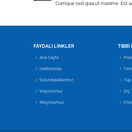
Cumque sed quia ut maxime. Est ad
FAYDALI LINKLER
TIBBI
Ana Sayfa
Plas
Hakkımızda
Term
Sorumluluklarımız
Tüp
Vizyonumuz
Diş 
Misyonumuz
Che