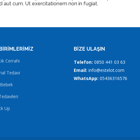
 aut cum. Ut exercitationem non in fugiat.
 BIRIMLERIMIZ
BIZE ULAŞIN
tik Cerrahi
Telefon:
0850 441 03 63
Email:
info@estelot.com
al Tedavi
WhatsApp:
05436316576
 Bebek
Tedavileri
ck Up